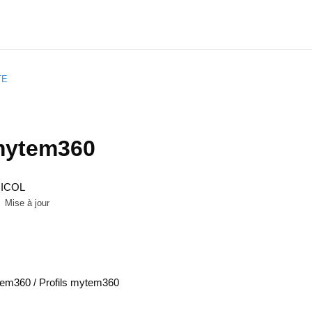
TE
 mytem360
NICOL
Mise à jour
em360 / Profils mytem360