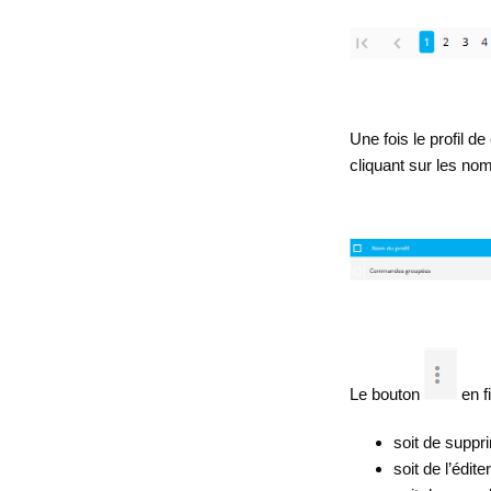
Une fois le profil 
cliquant sur les n
Le bouton
en f
soit de suppr
soit de l’édite