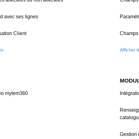
 avec ses lignes
Paramét
ation Client
Champs 
les
Afficher l
MODUL
deo mytem360
Intégrat
Renseign
catalog
Gestion 