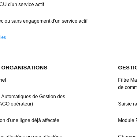
CU d'un service actif
vec ou sans engagement d'un service actif
cles
 ORGANISATIONS
GESTI
nel
Filtre M
de com
 Automatiques de Gestion des
AGO opérateur)
Saisie r
tion d'une ligne déjà affectée
Module 
nes affectées ou non affectées
Champs 