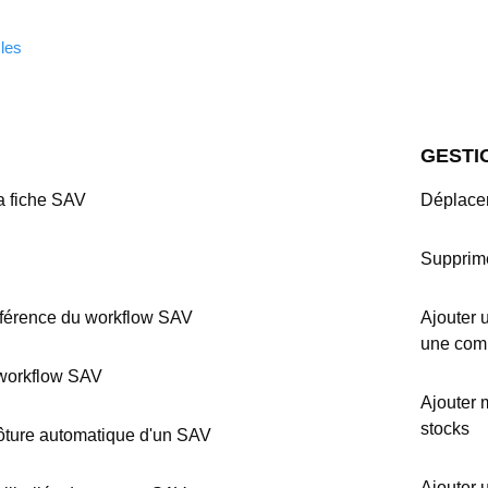
cles
GESTI
a fiche SAV
Déplacer
Supprime
férence du workflow SAV
Ajouter 
une co
 workflow SAV
Ajouter 
stocks
ôture automatique d'un SAV
Ajouter 