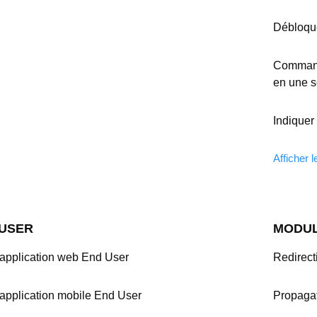
Débloque
Commande
en une s
Indiquer
Afficher l
USER
MODUL
'application web End User
Redirect
'application mobile End User
Propagat