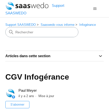
Support
SAASWEDO
Support SAASWEDO
Saaswedo vous informe
Infogérance
Articles dans cette section
CGV Infogérance
Paul Meyer
il y a 2 ans
Mise à jour
Pas encore suivi par quelqu'un
S’abonner