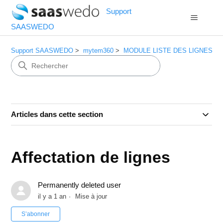
Support
SAASWEDO
Support SAASWEDO
mytem360
MODULE LISTE DES LIGNES
Articles dans cette section
Affectation de lignes
Permanently deleted user
il y a 1 an
Mise à jour
Pas encore suivi par quelqu'un
S’abonner